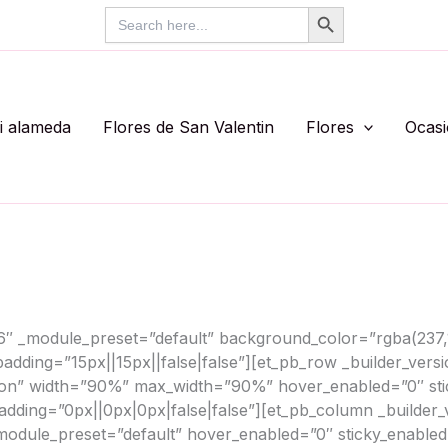
Search Button
Search
for:
li alameda
Flores de San Valentin
Flores
Ocas
6.6″ _module_preset=”default” background_color=”rgba(237,
adding=”15px||15px||false|false”][et_pb_row _builder_vers
”on” width=”90%” max_width=”90%” hover_enabled=”0″ sti
dding=”0px||0px|0px|false|false”][et_pb_column _builder_
_module_preset=”default” hover_enabled=”0″ sticky_enabled