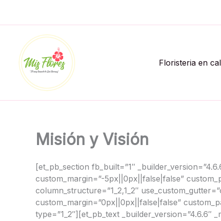
Ir
al
contenido
Floristeria en ca
Misión y Visión
[et_pb_section fb_built=”1″ _builder_version=”4.
custom_margin=”-5px||0px||false|false” custom_p
column_structure=”1_2,1_2″ use_custom_gutter=
custom_margin=”0px||0px||false|false” custom_pa
type=”1_2″][et_pb_text _builder_version=”4.6.6″ 