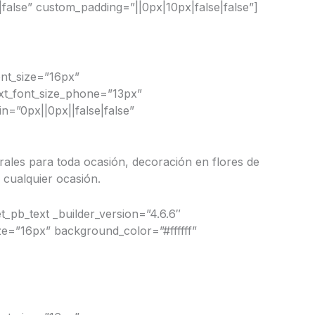
|false” custom_padding=”||0px|10px|false|false”]
ont_size=”16px”
ext_font_size_phone=”13px”
in=”0px||0px||false|false”
rales para toda ocasión, decoración en flores de
 cualquier ocasión.
t_pb_text _builder_version=”4.6.6″
ze=”16px” background_color=”#ffffff”