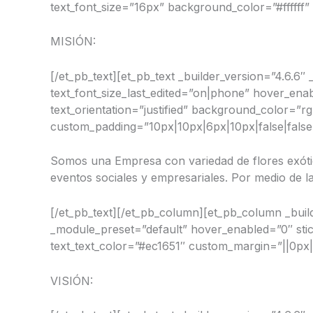
text_font_size=”16px” background_color=”#ffffff”
MISIÓN:
[/et_pb_text][et_pb_text _builder_version=”4.6.6″
text_font_size_last_edited=”on|phone” hover_enab
text_orientation=”justified” background_color=”rg
custom_padding=”10px|10px|6px|10px|false|false
Somos una Empresa con variedad de flores exótica
eventos sociales y empresariales. Por medio de l
[/et_pb_text][/et_pb_column][et_pb_column _build
_module_preset=”default” hover_enabled=”0″ stick
text_text_color=”#ec1651″ custom_margin=”||0px|
VISIÓN: