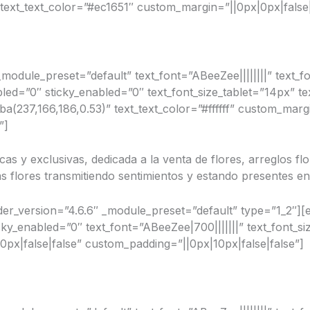
 text_text_color=”#ec1651″ custom_margin=”||0px|0px|false
 _module_preset=”default” text_font=”ABeeZee||||||||” text_f
led=”0″ sticky_enabled=”0″ text_font_size_tablet=”14px” t
ba(237,166,186,0.53)” text_text_color=”#ffffff” custom_marg
”]
s y exclusivas, dedicada a la venta de flores, arreglos flo
as flores transmitiendo sentimientos y estando presentes en
er_version=”4.6.6″ _module_preset=”default” type=”1_2″][e
y_enabled=”0″ text_font=”ABeeZee|700|||||||” text_font_si
0px|false|false” custom_padding=”||0px|10px|false|false”]