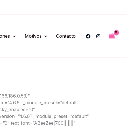
iones
Motivos
Contacto
166,186,0.53)”
ion=”4.6.6″ _module_preset=”default”
cky_enabled=”0″
version=”4.6.6″ _module_preset=”default”
=”0″ text_font=”ABeeZee|700|||||||”