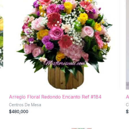
Arreglo Floral Redondo Encanto Ref #184
A
Centros De Mesa
C
$
480,000
$