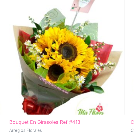
Bouquet En Girasoles Ref #413
C
Arreglos Florales
C