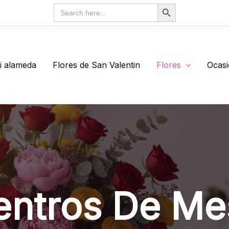
Search Button
Search
for:
li alameda
Flores de San Valentin
Flores
Ocas
entros De Me