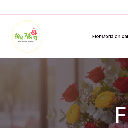
Ir
al
contenido
Floristeria en ca
F