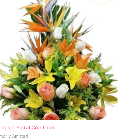
rreglo Floral Con Lirios
mor y Amistad