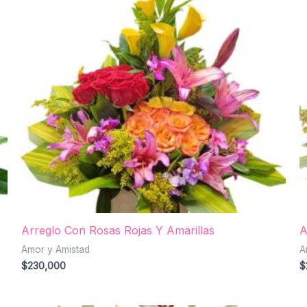
Arreglo Con Rosas Rojas Y Amarillas
A
Amor y Amistad
A
$
230,000
$