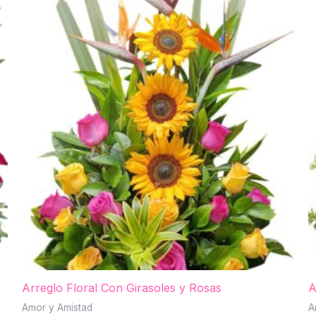
Arreglo Floral Con Girasoles y Rosas
A
Amor y Amistad
A