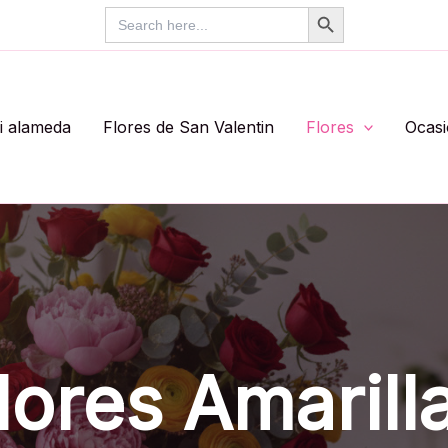
Search Button
Search
for:
li alameda
Flores de San Valentin
Flores
Ocas
lores Amarill