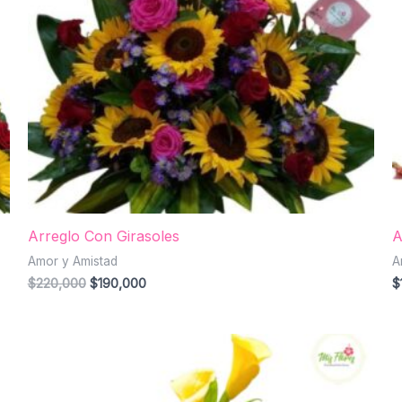
Arreglo Con Girasoles
A
Amor y Amistad
A
$
220,000
$
190,000
$