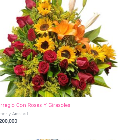
rreglo Con Rosas Y Girasoles
mor y Amistad
200,000