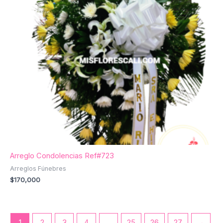
Arreglo Condolencias Ref#723
Arreglos Fúnebres
$
170,000
1
2
3
4
…
25
26
27
→