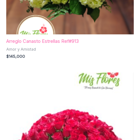
Arreglo Canasto Estrellas Ref#913
Amor y Amistad
$
145,000