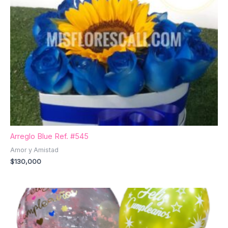
Arreglo Blue Ref. #545
Amor y Amistad
$
130,000