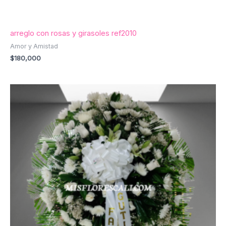
arreglo con rosas y girasoles ref2010
Amor y Amistad
$
180,000