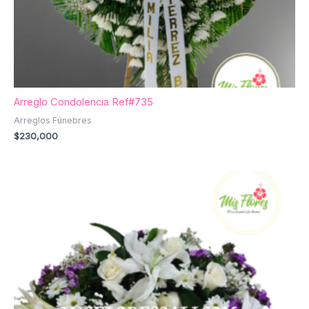
Arreglo Condolencia Ref#735
Arreglos Fúnebres
$
230,000