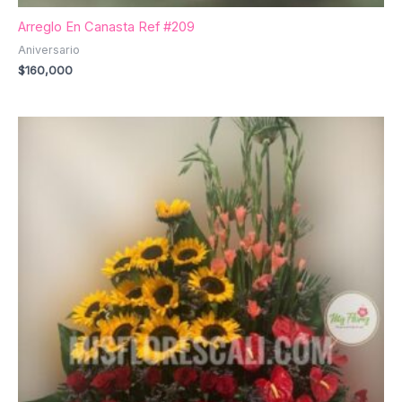
Arreglo En Canasta Ref #209
Aniversario
$
160,000