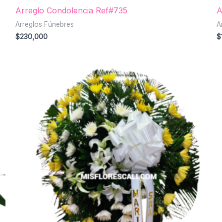
Arreglo Condolencia Ref#735
A
Arreglos Fúnebres
A
$
230,000
$