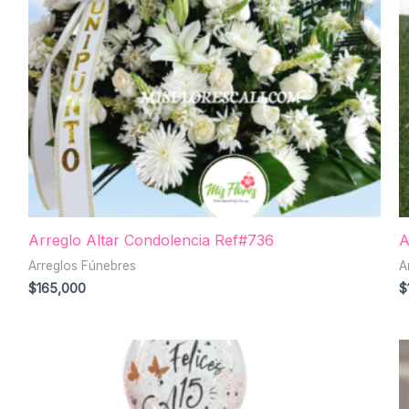
Arreglo Altar Condolencia Ref#736
A
Arreglos Fúnebres
A
$
165,000
$