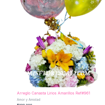
Arreglo Canasta Lirios Amarillos Ref#961
Amor y Amistad