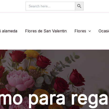
Search Button
Search
for:
li alameda
Flores de San Valentin
Flores
Ocas
mo para rega