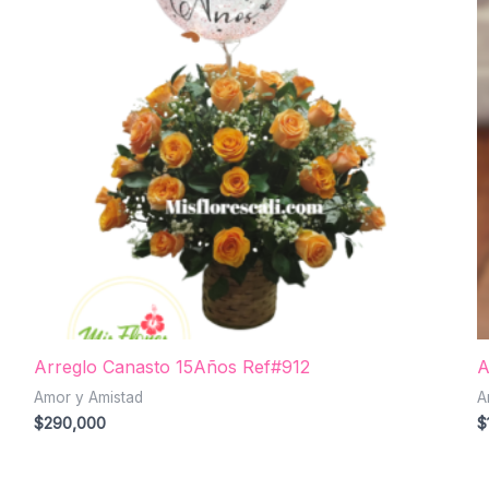
Arreglo Canasto 15Años Ref#912
A
Amor y Amistad
A
$
290,000
$