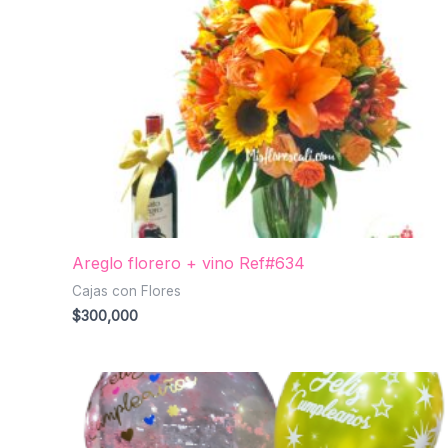
Areglo florero + vino Ref#634
Cajas con Flores
$
300,000