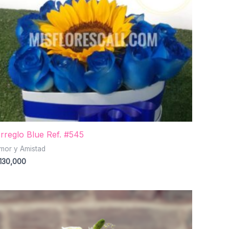
rreglo Blue Ref. #545
mor y Amistad
130,000