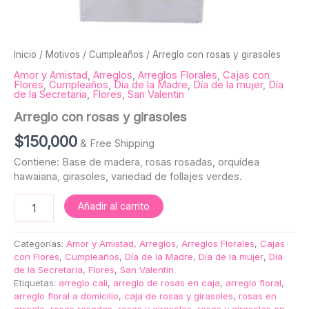
Inicio
/
Motivos
/
Cumpleaños
/ Arreglo con rosas y girasoles
Amor y Amistad
,
Arreglos
,
Arreglos Florales
,
Cajas con
Flores
,
Cumpleaños
,
Día de la Madre
,
Día de la mujer
,
Día
de la Secretaria
,
Flores
,
San Valentin
Arreglo con rosas y girasoles
$
150,000
& Free Shipping
Contiene: Base de madera, rosas rosadas, orquídea
hawaiana, girasoles, variedad de follajes verdes.
Añadir al carrito
Categorías:
Amor y Amistad
,
Arreglos
,
Arreglos Florales
,
Cajas
con Flores
,
Cumpleaños
,
Día de la Madre
,
Día de la mujer
,
Día
de la Secretaria
,
Flores
,
San Valentin
Etiquetas:
arreglo cali
,
arreglo de rosas en caja
,
arreglo floral
,
arreglo floral a domicilio
,
caja de rosas y girasoles
,
rosas en
arreglo
,
rosas rosadas
,
rosas y girasoles
,
rosas y girasoles en