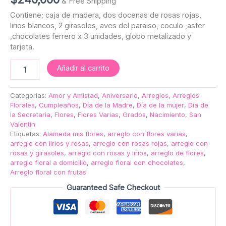
& Free Shipping
Contiene; caja de madera, dos docenas de rosas rojas,
lirios blancos, 2 girasoles, aves del paraiso, coculo ,aster
,chocolates ferrero x 3 unidades, globo metalizado y
tarjeta.
Añadir al carrito
Categorías:
Amor y Amistad
,
Aniversario
,
Arreglos
,
Arreglos
Florales
,
Cumpleaños
,
Día de la Madre
,
Día de la mujer
,
Día de
la Secretaria
,
Flores
,
Flores Varias
,
Grados
,
Nacimiento
,
San
Valentin
Etiquetas:
Alameda mis flores
,
arreglo con flores varias
,
arreglo con lirios y rosas
,
arreglo con rosas rojas
,
arreglo con
rosas y girasoles
,
arreglo con rosas y lirios
,
arreglo de flores
,
arreglo floral a domicilio
,
arreglo floral con chocolates
,
Arreglo floral con frutas
Guaranteed Safe Checkout