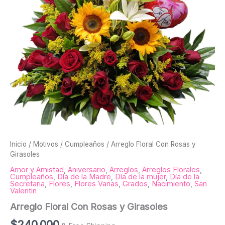
Inicio
/
Motivos
/
Cumpleaños
/ Arreglo Floral Con Rosas y
Girasoles
Amor y Amistad
,
Aniversario
,
Arreglos
,
Arreglos Florales
,
Cumpleaños
,
Día de la Madre
,
Día de la mujer
,
Día de la
Secretaria
,
Flores
,
Flores Varias
,
Grados
,
Nacimiento
,
San
Valentin
Arreglo Floral Con Rosas y Girasoles
$
240,000