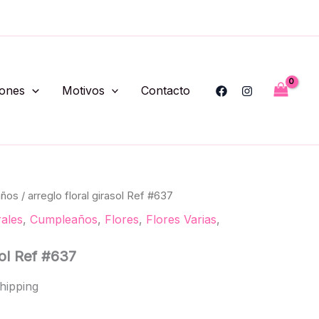
#637
cantidad
iones
Motivos
Contacto
años
/ arreglo floral girasol Ref #637
rales
,
Cumpleaños
,
Flores
,
Flores Varias
,
sol Ref #637
hipping