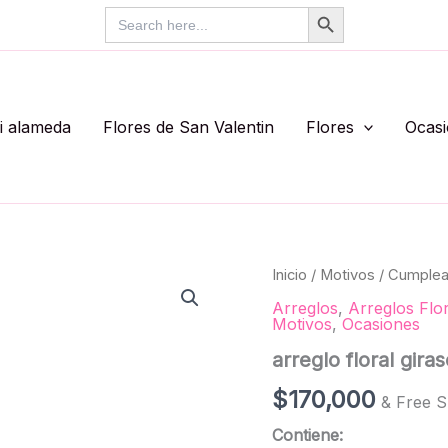
Search Button
Search
for:
li alameda
Flores de San Valentin
Flores
Ocas
arreglo
Inicio
/
Motivos
/
Cumple
floral
Arreglos
,
Arreglos Flo
girasol
Motivos
,
Ocasiones
Ref
#637
arreglo floral gira
cantidad
$
170,000
& Free S
Contiene: