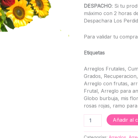
DESPACHO
: Si tu pro
máximo con 2 horas de
Despachara Los Perdido
Para validar tu compra
Etiquetas
Arreglos Frutales, Cum
Grados, Recuperacion, 
Arreglo con frutas, arr
Frutal, Arreglo para aniv
Globo burbuja, mis flor
rosas rojas, ramo para 
Añadir al c
Categorías:
Arreglos
,
Arre