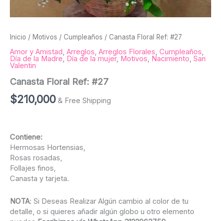
Inicio
/
Motivos
/
Cumpleaños
/ Canasta Floral Ref: #27
Amor y Amistad
,
Arreglos
,
Arreglos Florales
,
Cumpleaños
,
Día de la Madre
,
Día de la mujer
,
Motivos
,
Nacimiento
,
San
Valentin
Canasta Floral Ref: #27
$
210,000
& Free Shipping
Contiene:
Hermosas Hortensias,
Rosas rosadas,
Follajes finos,
Canasta y tarjeta.
NOTA
: Si Deseas Realizar Algún cambio al color de tu
detalle, o si quieres añadir algún globo u otro elemento