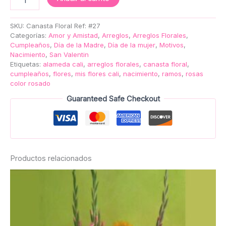
SKU:
Canasta Floral Ref: #27
Categorías:
Amor y Amistad
,
Arreglos
,
Arreglos Florales
,
Cumpleaños
,
Día de la Madre
,
Día de la mujer
,
Motivos
,
Nacimiento
,
San Valentin
Etiquetas:
alameda cali
,
arreglos florales
,
canasta floral
,
cumpleaños
,
flores
,
mis flores cali
,
nacimiento
,
ramos
,
rosas
color rosado
Guaranteed Safe Checkout
Productos relacionados