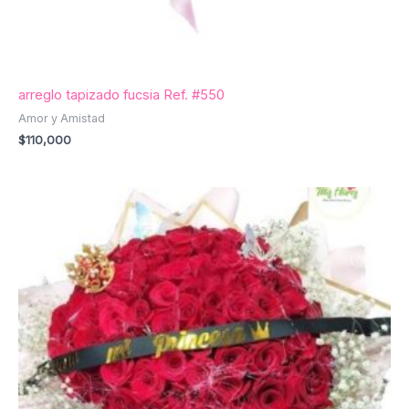
arreglo tapizado fucsia Ref. #550
Amor y Amistad
$
110,000