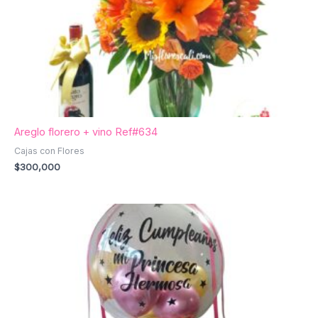
Areglo florero + vino Ref#634
Cajas con Flores
$
300,000