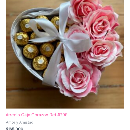
Arreglo Caja Corazon Ref #298
Amor y Amistad
$
165,000