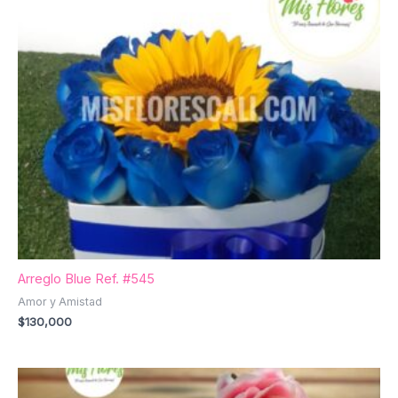
Arreglo Blue Ref. #545
Amor y Amistad
$
130,000