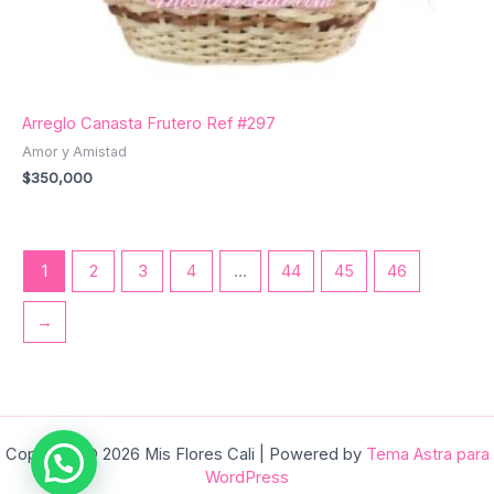
Arreglo Canasta Frutero Ref #297
Amor y Amistad
$
350,000
1
2
3
4
…
44
45
46
→
Copyright © 2026 Mis Flores Cali | Powered by
Tema Astra para
WordPress