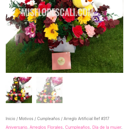
Inicio
/
Motivos
/
Cumpleaños
/ Arreglo Artificial Ref #317
Aniversario
,
Arreglos Florales
,
Cumpleaños
,
Día de la mujer
,