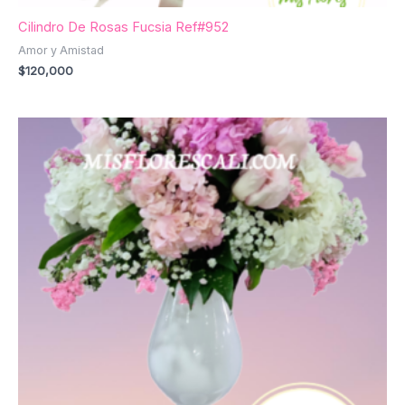
Cilindro De Rosas Fucsia Ref#952
Amor y Amistad
$
120,000