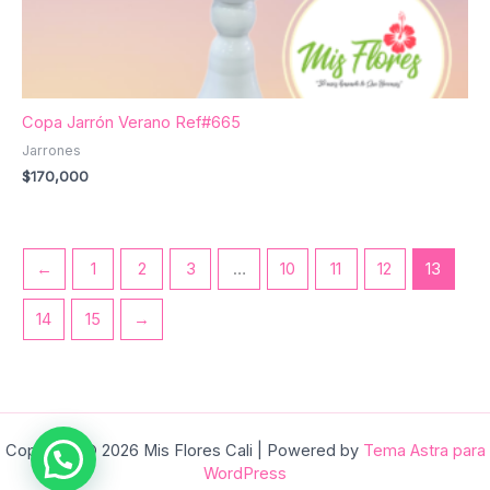
Copa Jarrón Verano Ref#665
Jarrones
$
170,000
←
1
2
3
…
10
11
12
13
14
15
→
Copyright © 2026 Mis Flores Cali | Powered by
Tema Astra para
WordPress