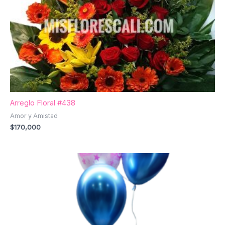
Arreglo Floral #438
Amor y Amistad
$
170,000