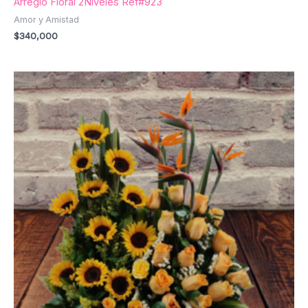
Arreglo Floral 2Niveles Ref#923
Amor y Amistad
$
340,000