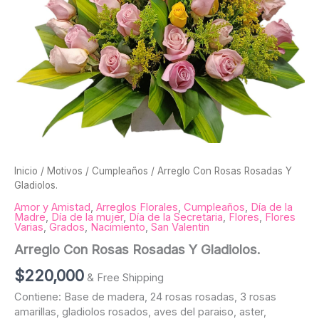
Inicio
/
Motivos
/
Cumpleaños
/ Arreglo Con Rosas Rosadas Y
Gladiolos.
Amor y Amistad
,
Arreglos Florales
,
Cumpleaños
,
Día de la
Madre
,
Día de la mujer
,
Día de la Secretaria
,
Flores
,
Flores
Varias
,
Grados
,
Nacimiento
,
San Valentin
Arreglo Con Rosas Rosadas Y Gladiolos.
$
220,000
& Free Shipping
Contiene: Base de madera, 24 rosas rosadas, 3 rosas
amarillas, gladiolos rosados, aves del paraiso, aster,