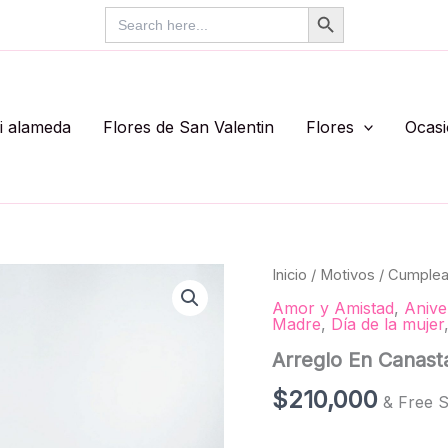
Search Button
Search
for:
li alameda
Flores de San Valentin
Flores
Ocas
Arreglo
Inicio
/
Motivos
/
Cumple
En
Amor y Amistad
,
Anive
Canasta
Madre
,
Día de la mujer
Redondo
Ref
Arreglo En Canas
#322
cantidad
$
210,000
& Free S