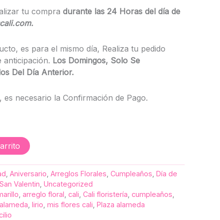
alizar tu compra
durante las 24 Horas del día de
cali.com.
ucto, es para el mismo día, Realiza tu pedido
 anticipación.
Los
Domingos, Solo Se
s Del Día Anterior.
 es necesario la Confirmación de Pago.
arrito
ad
,
Aniversario
,
Arreglos Florales
,
Cumpleaños
,
Día de
San Valentin
,
Uncategorized
arillo
,
arreglo floral
,
cali
,
Cali floristería
,
cumpleaños
,
a alameda
,
lirio
,
mis flores cali
,
Plaza alameda
ilio