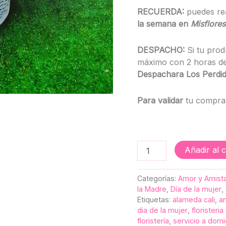
RECUERDA:
puedes re
la semana en
Misflores
DESPACHO:
Si tu prod
máximo con 2 horas de
Despachara Los Perdido
Para validar
tu compra,
Añadir al c
Categorías:
Amor y Amist
la Madre
,
Día de la mujer
,
Etiquetas:
alameda cali
,
am
dia de la mujer
,
floristeri
floristería
,
servicio a domic