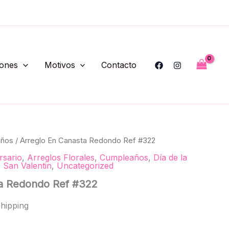
Ref
#322
cantidad
iones
Motivos
Contacto
años
/ Arreglo En Canasta Redondo Ref #322
rsario
,
Arreglos Florales
,
Cumpleaños
,
Día de la
,
San Valentin
,
Uncategorized
ta Redondo Ref #322
hipping