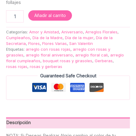
follajes
Añadir al carrito
Categorías:
Amor y Amistad
,
Aniversario
,
Arreglos Florales
,
Cumpleaños
,
Día de la Madre
,
Día de la mujer
,
Día de la
Secretaria
,
Flores
,
Flores Varias
,
San Valentin
Etiquetas:
arreglo con rosas rojas
,
arreglo con rosas y
girasoles
,
arreglo floral aniversario
,
arreglo floral cali
,
arreglo
floral cumpleaños
,
bouquet rosas y girasoles
,
Gerberas
,
rosas rojas
,
rosas y gerberas
Guaranteed Safe Checkout
Descripción
NOTA: Si Deseas Realizar Algún cambio al color de tu