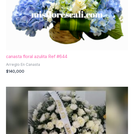
canasta floral azulita Ref #644
Arreglo En Canasta
$
140,000