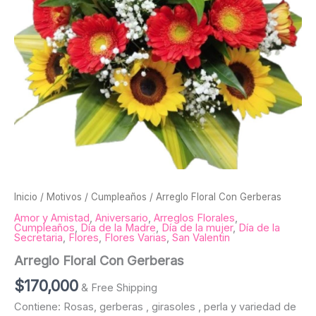
Inicio
/
Motivos
/
Cumpleaños
/ Arreglo Floral Con Gerberas
Amor y Amistad
,
Aniversario
,
Arreglos Florales
,
Cumpleaños
,
Día de la Madre
,
Día de la mujer
,
Día de la
Secretaria
,
Flores
,
Flores Varias
,
San Valentin
Arreglo Floral Con Gerberas
$
170,000
& Free Shipping
Contiene: Rosas, gerberas , girasoles , perla y variedad de