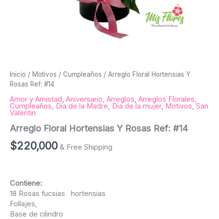
Inicio
/
Motivos
/
Cumpleaños
/ Arreglo Floral Hortensias Y
Rosas Ref: #14
Amor y Amistad
,
Aniversario
,
Arreglos
,
Arreglos Florales
,
Cumpleaños
,
Día de la Madre
,
Día de la mujer
,
Motivos
,
San
Valentin
Arreglo Floral Hortensias Y Rosas Ref: #14
$
220,000
& Free Shipping
Contiene:
18 Rosas fucsias hortensias
Follajes,
Base de cilindro