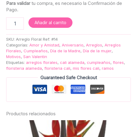
Para validar
tu compra, es necesario la Confirmación de
Pago.
Añadir al carrito
SKU:
Arreglo Floral Ref: #14
Categorías:
Amor y Amistad
,
Aniversario
,
Arreglos
,
Arreglos
Florales
,
Cumpleaños
,
Día de la Madre
,
Día de la mujer
,
Motivos
,
San Valentin
Etiquetas:
arreglos florales
,
cali alameda
,
cumpleaños
,
flores
,
floristeria alameda
,
floristeria cali
,
mis flores cali
,
ramos
Guaranteed Safe Checkout
Productos relacionados